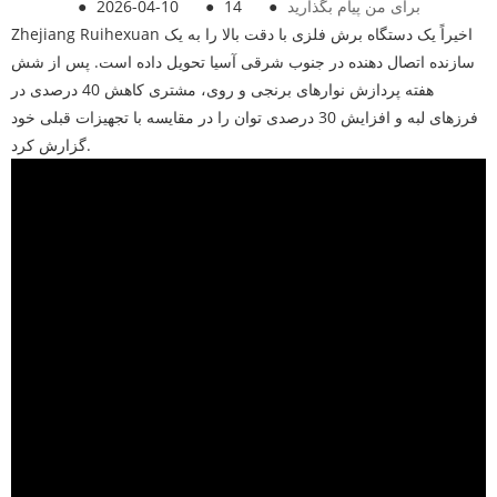
برای من پیام بگذارید
●
14
●
2026-04-10
●
Zhejiang Ruihexuan اخیراً یک دستگاه برش فلزی با دقت بالا را به یک
سازنده اتصال دهنده در جنوب شرقی آسیا تحویل داده است. پس از شش
هفته پردازش نوارهای برنجی و روی، مشتری کاهش 40 درصدی در
فرزهای لبه و افزایش 30 درصدی توان را در مقایسه با تجهیزات قبلی خود
گزارش کرد.