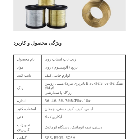
ویژگی محصول و کاربرد
زیپ تاپ استاپ روی
نام محصول
برنج / آلومینیوم / روی
مواد
لوازم جانبی کیف
تایپ کنید
برنزی تیره€ مسی روشن€ Blackã€ Silverã€ تفنگ
ماتالا€
رنگ
رزگلد یا سفارشی
3#، 4#، 5#، 7#ï¼Œ8#، 10#
اندازه
لباس، کیف، کیف دستی، چمدان
استفاده کنید
آبکاری / جلا
فنی
تجهیزات
دستی، نیمه اتوماتیک، دستگاه اتوماتیک
کاربردی
SGS، RSGS، ROSH
گواهی