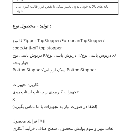
پایه های بالا به خوبی بدون تغییر شکل یا نقص فرز قالب گیری می
شوند.
：
تولید - محصول
نوع
نوع U Zipper TopStopper/EuropeanTopStopper/I-
code/Anti-off top stopper
درپوش پایینی نوع K/درپوش پایینی نوع H/درپوش پایینی نوع X/
چهار پنجه
BottomStopper/سبک اروپایی BottomStopper
کاربرد تجهیزات:
تجهیزات کاربردی زیپ تاپ استاپ روی:
x
(لطفا در صورت نیاز به تجهیزات با ما تماس بگیرید)
فرآیند محصول ï¼š
لعاب مهر و موم پولیش محصول، سطح صاف، فرآیند آبکاری