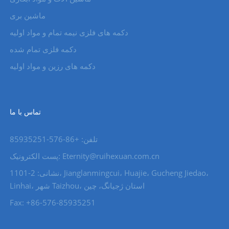
ماشین بری
دکمه های فلزی نیمه تمام و مواد اولیه
دکمه فلزی تمام شده
دکمه های رزین و مواد اولیه
تماس با ما
تلفن: +86-576-85935251
پست الکترونیک: Eternity@ruihexuan.com.cn
نشانی: 2-1101، Jianglanmingcui، Huajie، Gucheng Jiedao،
Linhai، شهر Taizhou، استان ژجیانگ، چین
Fax: +86-576-85935251