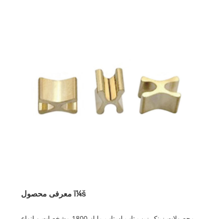
معرفی محصول ï¼š
محصولات زینک زیپ تاپ استاپ ما از 1800 مشخصات و انواع