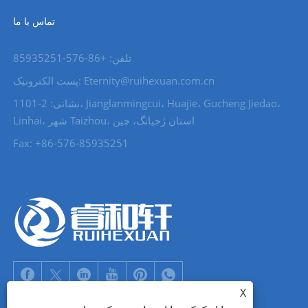
تماس با ما
تلفن: +86-576-85935251
پست الکترونیک: Eternity@ruihexuan.com.cn
نشانی: 2-1101، Jianglanmingcui، Huajie، Gucheng Jiedao،
Linhai، شهر Taizhou، استان ژجیانگ، چین
Fax: +86-576-85935251
X