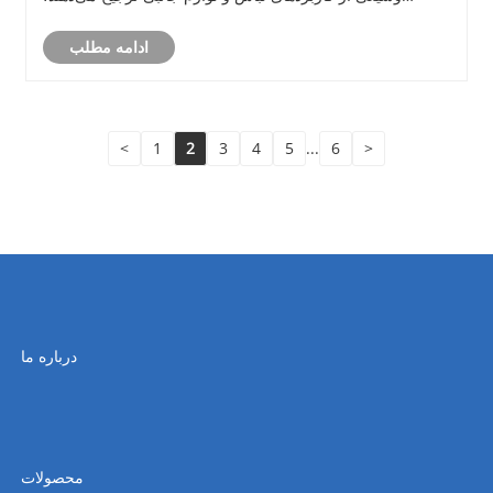
بررسی می‌کنیم. این منبع همه چیز را از مزایای مواد گرفته تا
ادامه مطلب
انتخاب اندازه، کار......
<
1
2
3
4
5
...
6
>
درباره ما
محصولات