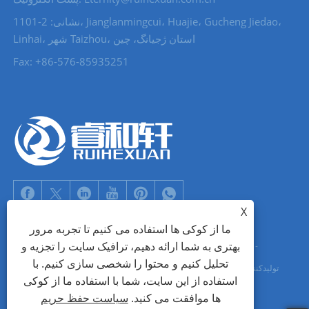
نشانی: 2-1101، Jianglanmingcui، Huajie، Gucheng Jiedao،
Linhai، شهر Taizhou، استان ژجیانگ، چین
Fax: +86-576-85935251
X
ما از کوکی ها استفاده می کنیم تا تجربه مرور
بهتری به شما ارائه دهیم، ترافیک سایت را تجزیه و
حق چاپ © 2022 Zhejiang Ruihexuan Import and Export Co., Ltd. -
تحلیل کنیم و محتوا را شخصی سازی کنیم. با
تولیدکنندگان دکمه فلزی، لغزنده زیپ، تامین کنندگان چشمک فلزی - کلیه حقوق
استفاده از این سایت، شما با استفاده ما از کوکی
محفوظ است
ها موافقت می کنید.
سیاست حفظ حریم